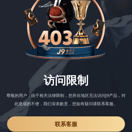
访问限制
尊敬的用户，由于相关法律限制，您所在地区无法访问J9产品，对
此造成的不便，我们深表歉意，您如有疑问请联系客服。
联系客服