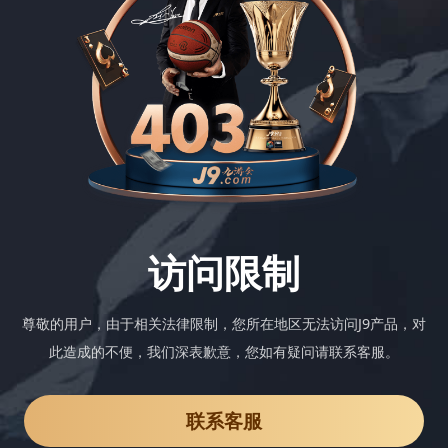
访问限制
尊敬的用户，由于相关法律限制，您所在地区无法访问J9产品，对
此造成的不便，我们深表歉意，您如有疑问请联系客服。
联系客服